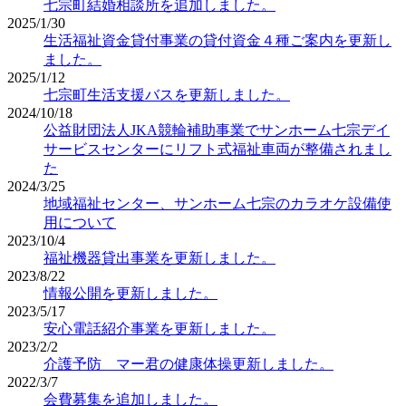
七宗町結婚相談所を追加しました。
2025/1/30
生活福祉資金貸付事業の貸付資金４種ご案内を更新し
ました。
2025/1/12
七宗町生活支援バスを更新しました。
2024/10/18
公益財団法人JKA競輪補助事業でサンホーム七宗デイ
サービスセンターにリフト式福祉車両が整備されまし
た
2024/3/25
地域福祉センター、サンホーム七宗のカラオケ設備使
用について
2023/10/4
福祉機器貸出事業を更新しました。
2023/8/22
情報公開を更新しました。
2023/5/17
安心電話紹介事業を更新しました。
2023/2/2
介護予防 マー君の健康体操更新しました。
2022/3/7
会費募集を追加しました。