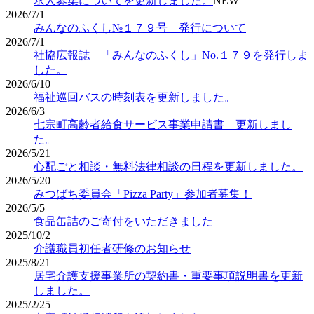
求人募集についてを更新しました。
NEW
2026/7/1
みんなのふくし№１７９号 発行について
2026/7/1
社協広報誌 「みんなのふくし」No.１７９を発行しま
した。
2026/6/10
福祉巡回バスの時刻表を更新しました。
2026/6/3
七宗町高齢者給食サービス事業申請書 更新しまし
た。
2026/5/21
心配ごと相談・無料法律相談の日程を更新しました。
2026/5/20
みつばち委員会「Pizza Party」参加者募集！
2026/5/5
食品缶詰のご寄付をいただきました
2025/10/2
介護職員初任者研修のお知らせ
2025/8/21
居宅介護支援事業所の契約書・重要事項説明書を更新
しました。
2025/2/25